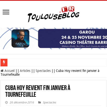
Les Nocturnes de la Cité de l’espace 2026 : l’événement incontournable de l’é
Accueil
||
Articles
||
Spectacles
||
Cuba Hoy revient fin janvier à
Tournefeuille
Cuba Hoy revient fin janvier à
Tournefeuille
26 décembre 2016
Spectacles