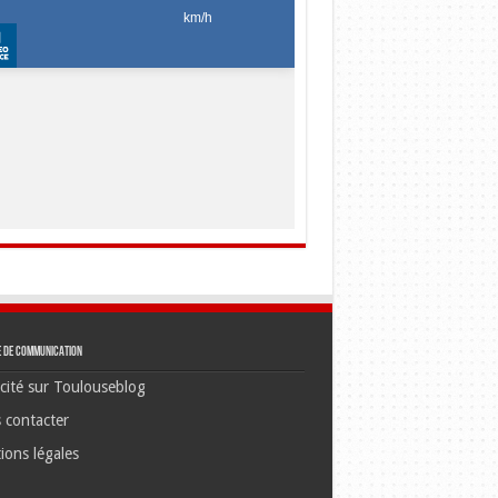
e de communication
cité sur Toulouseblog
 contacter
ions légales