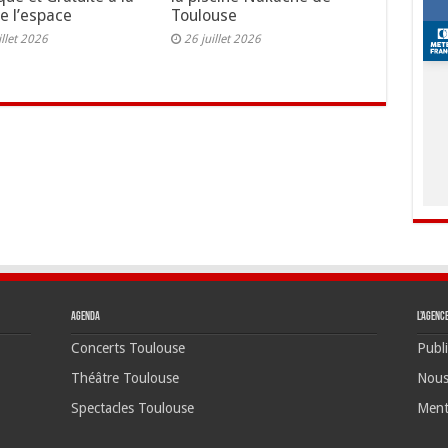
de l’espace
Toulouse
illet 2026
26 juillet 2026
Agenda
L’agenc
Concerts Toulouse
Publi
Théâtre Toulouse
Nous
Spectacles Toulouse
Ment