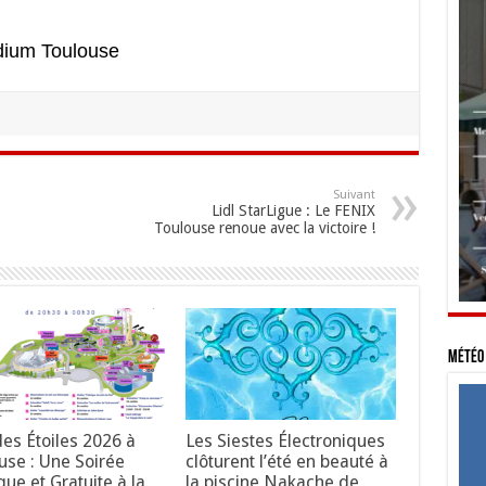
dium Toulouse
Suivant
Lidl StarLigue : Le FENIX
Toulouse renoue avec la victoire !
Météo 
des Étoiles 2026 à
Les Siestes Électroniques
use : Une Soirée
clôturent l’été en beauté à
ue et Gratuite à la
la piscine Nakache de