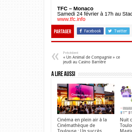
TFC – Monaco
Samedi 24 février à 17h au Sta
www.tfc.info
Facebook
Twitter
Partager
Précédent
« Un Animal de Compagnie » ce
jeudi au Casino Barrière
A lire aussi
Cinéma en plein air à la
Nuit 
Cinémathèque de
Toulo
Toulouse : Un succès
Magiq