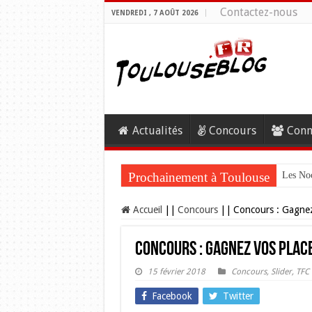
Contactez-nous
VENDREDI , 7 AOÛT 2026
Actualités
Concours
Conn
Prochainement à Toulouse
Les Noc
Accueil
||
Concours
||
Concours : Gagnez
Concours : Gagnez vos plac
15 février 2018
Concours
,
Slider
,
TFC
Facebook
Twitter