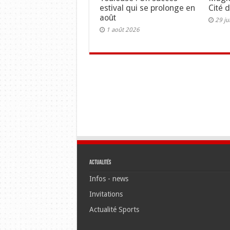
estival qui se prolonge en
Cité 
août
29 ju
1 août 2026
Actualités
Infos - news
Invitations
Actualité Sports