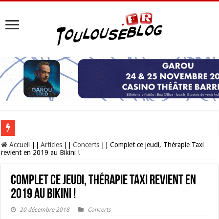
Les Nocturnes de la Cité de l’espace 2026 : l’événement incontournable de l’é
Accueil
||
Articles
||
Concerts
||
Complet ce jeudi, Thérapie Taxi
revient en 2019 au Bikini !
Complet ce jeudi, Thérapie Taxi revient en
2019 au Bikini !
20 décembre 2018
Concerts