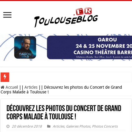
Les Nocturnes de la Cité de l’espace 2026 : l’événement incontournable de l’é
Accueil
||
Articles
||
Découvrez les photos du Concert de Grand
Corps Malade à Toulouse !
Découvrez les photos du Concert de Grand
Corps Malade à Toulouse !
20 décembre 2018
Articles
,
Galeries Photos
,
Photos Concerts