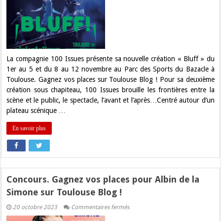
Gagnez
vos
places
pour
le
spectacle
de
la
compagnie
La compagnie 100 Issues présente sa nouvelle création « Bluff » du
100
1er au 5 et du 8 au 12 novembre au Parc des Sports du Bazacle à
Issues
à
Toulouse. Gagnez vos places sur Toulouse Blog ! Pour sa deuxième
Toulouse
création sous chapiteau, 100 Issues brouille les frontières entre la
!
scène et le public, le spectacle, l’avant et l’après…Centré autour d’un
plateau scénique …
En savoir plus
Concours. Gagnez vos places pour Albin de la
Simone sur Toulouse Blog !
sur
20 octobre 2023
Commentaires fermés
Concours.
Gagnez