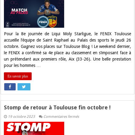
vos
places
pour
FENIX
Toulouse
–
Saint
Raphaël
Pour la 8e journée de Liqui Moly Starligue, le FENIX Toulouse
!
accueille l’équipe de Saint Raphael au Palais des sports le jeudi 26
octobre. Gagnez vos places sur Toulouse Blog ! Le weekend dernier,
le FENIX a confirmé sa 4e place au classement en s’imposant face à
un prétendant aux premiers rôle, Aix (33-26). Une belle prestation
pour les hommes …
En savoir plus
Stomp de retour à Toulouse fin octobre !
sur
19 octobre 2023
Commentaires fermés
Stomp
de
retour
à