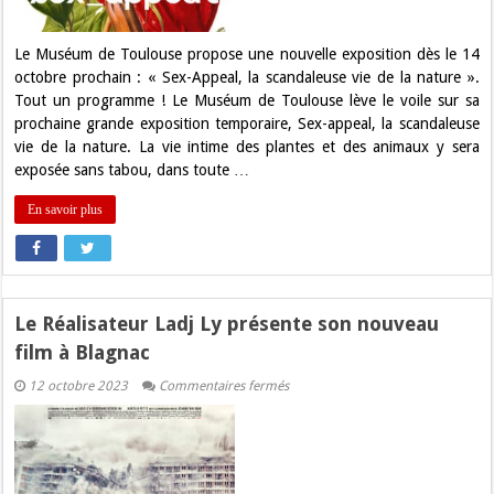
Toulouse
Le Muséum de Toulouse propose une nouvelle exposition dès le 14
octobre prochain : « Sex-Appeal, la scandaleuse vie de la nature ».
Tout un programme ! Le Muséum de Toulouse lève le voile sur sa
prochaine grande exposition temporaire, Sex-appeal, la scandaleuse
vie de la nature. La vie intime des plantes et des animaux y sera
exposée sans tabou, dans toute …
En savoir plus
Le Réalisateur Ladj Ly présente son nouveau
film à Blagnac
sur
12 octobre 2023
Commentaires fermés
Le
Réalisateur
Ladj
Ly
présente
son
nouveau