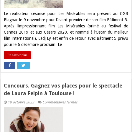
film
à
Blagnac
Le réalisateur césarisé pour Les Misérables sera présent au CGR
Blagnac le 9 novembre pour l’avant-première de son film Bâtiment 5.
Après l’impressionnant film Les Misérables (primé au festival de
Cannes 2019 et aux Césars 2020, et nommé à l’Oscar du meilleur
film international), Ladj Ly est enfin de retour avec Bâtiment 5 prévu
pour le 6 décembre prochain. Le …
En savoir plus
Concours. Gagnez vos places pour le spectacle
de Laura Felpin à Toulouse !
sur
10 octobre 2023
Commentaires fermés
Concours.
Gagnez
vos
places
pour
le
spectacle