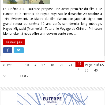
film
de
Hayao
Le Cinéma ABC Toulouse propose une avant-première du film « Le
Miyazaki
Garçon et le Héron » de Hayao Miyazaki le dimanche 29 octobre à
!
14h. Evénement. Le Maitre du film d’animation japonais signe son
grand retour au cinéma 10 ans après son dernier long métrage.
Hayao Miyazaki (Mon voisin Totoro, le Voyage de Chihiro, Princesse
Mononoke…) nous offre un nouveau conte avec …
En savoir plus
19
« First
...
10
«
17
18
20
21
Page 19 of 122
»
30
40
50
...
Last »