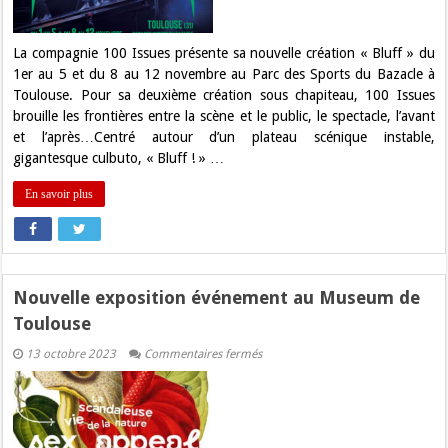
La compagnie 100 Issues présente sa nouvelle création « Bluff » du
1er au 5 et du 8 au 12 novembre au Parc des Sports du Bazacle à
Toulouse. Pour sa deuxième création sous chapiteau, 100 Issues
brouille les frontières entre la scène et le public, le spectacle, l’avant
et l’après…Centré autour d’un plateau scénique instable,
gigantesque culbuto, « Bluff ! » …
En savoir plus
Nouvelle exposition événement au Museum de
Toulouse
sur
13 octobre 2023
Commentaires fermés
Nouvelle
exposition
événement
au
Museum
de