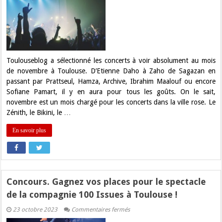
sélection
des
concerts
du
mois
de
novembre
à
Toulouse
Toulouseblog a sélectionné les concerts à voir absolument au mois
de novembre à Toulouse. D’Etienne Daho à Zaho de Sagazan en
passant par Prattseul, Hamza, Archive, Ibrahim Maalouf ou encore
Sofiane Pamart, il y en aura pour tous les goûts. On le sait,
novembre est un mois chargé pour les concerts dans la ville rose. Le
Zénith, le Bikini, le …
En savoir plus
Concours. Gagnez vos places pour le spectacle
de la compagnie 100 Issues à Toulouse !
sur
23 octobre 2023
Commentaires fermés
Concours.