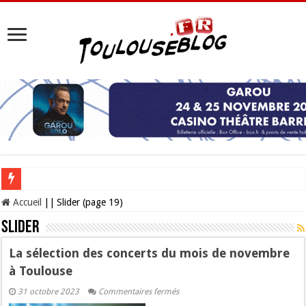
Les Nocturnes de la Cité de l’espace 2026 : l’événement incontournable de l’é
Accueil
||
Slider (page 19)
Slider
La sélection des concerts du mois de novembre
à Toulouse
sur
31 octobre 2023
Commentaires fermés
La