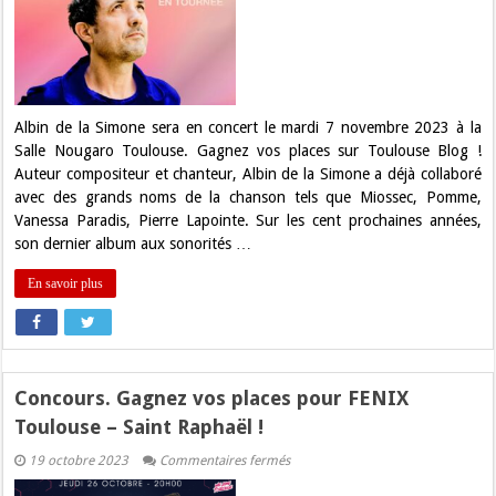
vos
places
pour
Albin
de
la
Simone
sur
Albin de la Simone sera en concert le mardi 7 novembre 2023 à la
Toulouse
Salle Nougaro Toulouse. Gagnez vos places sur Toulouse Blog !
Blog
!
Auteur compositeur et chanteur, Albin de la Simone a déjà collaboré
avec des grands noms de la chanson tels que Miossec, Pomme,
Vanessa Paradis, Pierre Lapointe. Sur les cent prochaines années,
son dernier album aux sonorités …
En savoir plus
Concours. Gagnez vos places pour FENIX
Toulouse – Saint Raphaël !
sur
19 octobre 2023
Commentaires fermés
Concours.
Gagnez