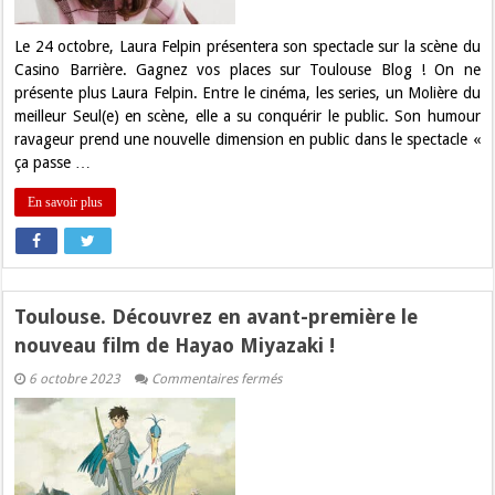
de
Laura
Felpin
Le 24 octobre, Laura Felpin présentera son spectacle sur la scène du
à
Casino Barrière. Gagnez vos places sur Toulouse Blog ! On ne
Toulouse
!
présente plus Laura Felpin. Entre le cinéma, les series, un Molière du
meilleur Seul(e) en scène, elle a su conquérir le public. Son humour
ravageur prend une nouvelle dimension en public dans le spectacle «
ça passe …
En savoir plus
Toulouse. Découvrez en avant-première le
nouveau film de Hayao Miyazaki !
sur
6 octobre 2023
Commentaires fermés
Toulouse.
Découvrez
en
avant-
première
le
nouveau