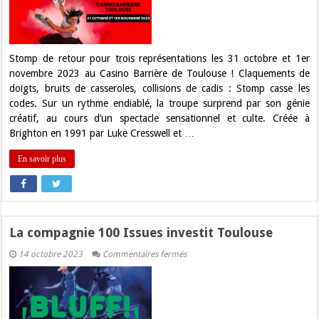
Toulouse
fin
octobre
!
Stomp de retour pour trois représentations les 31 octobre et 1er
novembre 2023 au Casino Barrière de Toulouse ! Claquements de
doigts, bruits de casseroles, collisions de cadis : Stomp casse les
codes. Sur un rythme endiablé, la troupe surprend par son génie
créatif, au cours d’un spectacle sensationnel et culte. Créée à
Brighton en 1991 par Luke Cresswell et …
En savoir plus
La compagnie 100 Issues investit Toulouse
sur
14 octobre 2023
Commentaires fermés
La
compagnie
100
Issues
investit
Toulouse