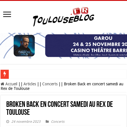
Les Nocturnes de la Cité de l’espace 2026 : l’événement incontournable de l’é
Accueil
||
Articles
||
Concerts
||
Broken Back en concert samedi au
Rex de Toulouse
Broken Back en concert samedi au Rex de
Toulouse
24 novembre 2023
Concerts