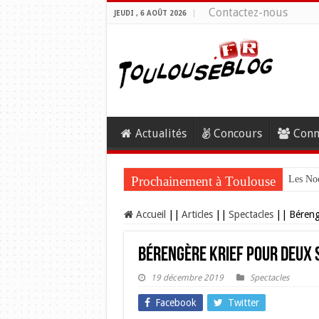
Contactez-nous
JEUDI , 6 AOÛT 2026
Actualités
Concours
Conn
Prochainement à Toulouse
Les Noc
Accueil
||
Articles
||
Spectacles
||
Béreng
Bérengère Krief pour deux 
19 décembre 2019
Spectacles
Facebook
Twitter