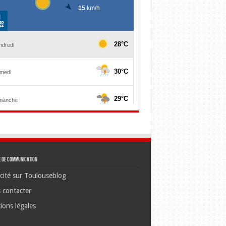
e de communication
cité sur Toulouseblog
 contacter
ions légales