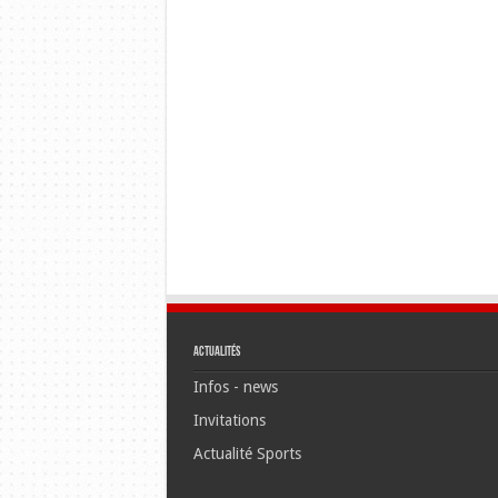
Actualités
Infos - news
Invitations
Actualité Sports