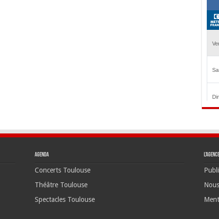
Agenda
L’agenc
Concerts Toulouse
Publi
Théâtre Toulouse
Nous
Spectacles Toulouse
Ment