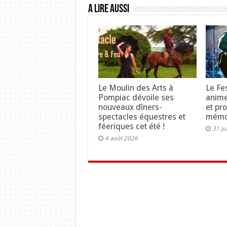
A lire aussi
Le Moulin des Arts à
Le Fe
Pompiac dévoile ses
anime
nouveaux dîners-
et pr
spectacles équestres et
mémo
féeriques cet été !
31 ju
4 août 2026