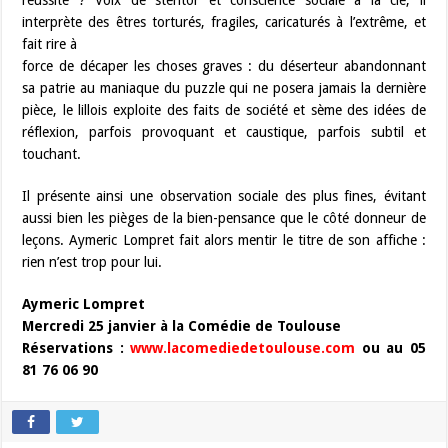
réussite ? Voix de stentor et conscience sociale à la clé, il
interprète des êtres torturés, fragiles, caricaturés à l’extrême, et
fait rire à
force de décaper les choses graves : du déserteur abandonnant
sa patrie au maniaque du puzzle qui ne posera jamais la dernière
pièce, le lillois exploite des faits de société et sème des idées de
réflexion, parfois provoquant et caustique, parfois subtil et
touchant.
Il présente ainsi une observation sociale des plus fines, évitant
aussi bien les pièges de la bien-pensance que le côté donneur de
leçons. Aymeric Lompret fait alors mentir le titre de son affiche :
rien n’est trop pour lui.
Aymeric Lompret
Mercredi 25 janvier à la Comédie de Toulouse
Réservations :
www.lacomediedetoulouse.com
ou au 05
81 76 06 90