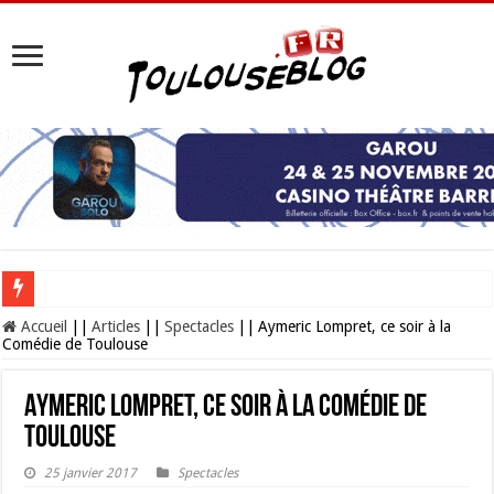
Les Nocturnes de la Cité de l’espace 2026 : l’événement incontournable de l’é
Accueil
||
Articles
||
Spectacles
||
Aymeric Lompret, ce soir à la
Comédie de Toulouse
Aymeric Lompret, ce soir à la Comédie de
Toulouse
25 janvier 2017
Spectacles