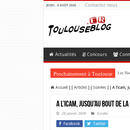
Contactez-nous
JEUDI , 6 AOÛT 2026
Actualités
Concours
Conn
Prochainement à Toulouse
Les Noc
Accueil
||
Articles
||
Soirées
||
A l’icam, 
A l’icam, jusqu’au bout de la
28 janvier 2008
Soirées
Facebook
Twitter