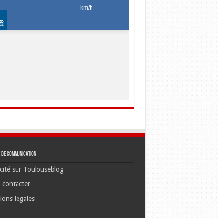
e de communication
cité sur Toulouseblog
 contacter
ions légales