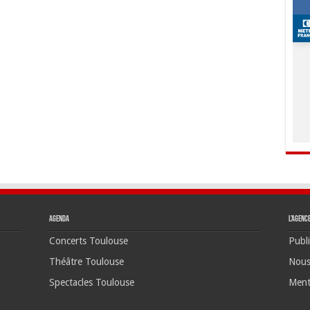
Agenda
L’agenc
Concerts Toulouse
Publi
Théâtre Toulouse
Nous
Spectacles Toulouse
Ment