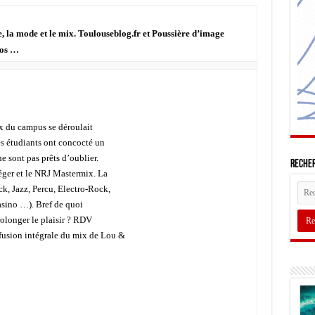
, la mode et le mix. Toulouseblog.fr et Poussière d’image
tos …
x du campus se déroulait
es étudiants ont concocté un
 sont pas prêts d’oublier.
Recher
éger et le NRJ Mastermix. La
ck, Jazz, Percu, Electro-Rock,
casino …). Bref de quoi
olonger le plaisir ? RDV
fusion intégrale du mix de Lou &