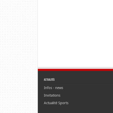
Actualités
Infos - news
Invitations
Actualité Sports