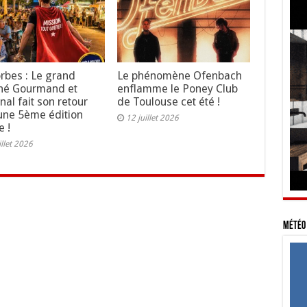
rbes : Le grand
Le phénomène Ofenbach
hé Gourmand et
enflamme le Poney Club
nal fait son retour
de Toulouse cet été !
une 5ème édition
12 juillet 2026
e !
illet 2026
Météo 