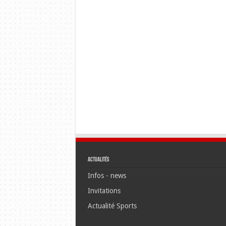
Actualités
Infos - news
Invitations
Actualité Sports