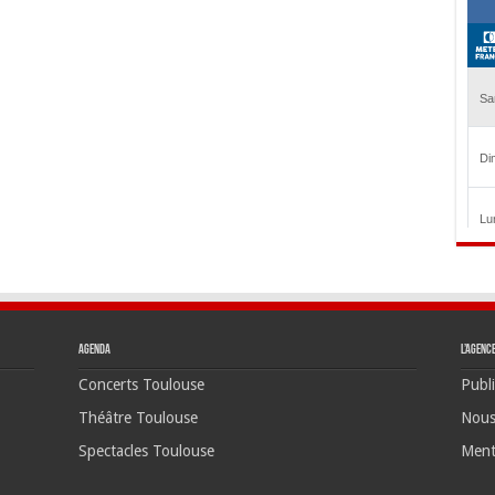
Agenda
L’agenc
Concerts Toulouse
Publi
Théâtre Toulouse
Nous
Spectacles Toulouse
Ment