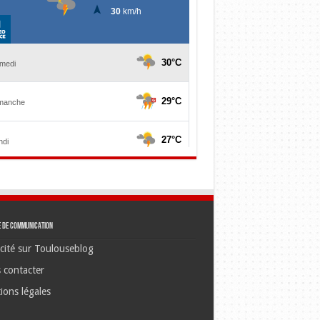
e de communication
cité sur Toulouseblog
 contacter
ions légales