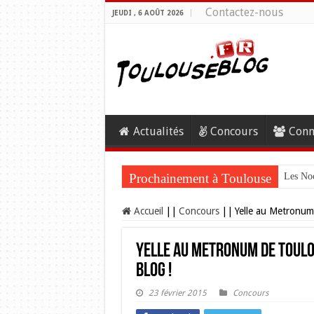
Contactez-nous
JEUDI , 6 AOÛT 2026
Actualités
Concours
Conn
Prochainement à Toulouse
Les Noc
Accueil
||
Concours
||
Yelle au Metronum
Yelle au Metronum de Toulo
Blog !
23 février 2015
Concours