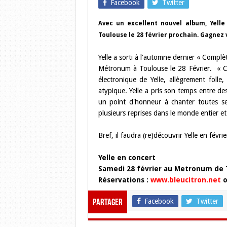
Facebook
Twitter
Avec un excellent nouvel album, Yell
Toulouse le 28 février prochain. Gagnez v
Yelle a
sorti à l'automne dernier « Complèt
Métronum à Toulouse le 28 Février. « C
électronique de Yelle, allègrement folle
atypique. Yelle a pris son temps entre de
un point d'honneur à chanter toutes se
plusieurs reprises dans le monde entier et
Bref, il faudra (re)découvrir Yelle en fév
Yelle en concert
Samedi 28 février au Metronum de 
Réservations :
www.bleucitron.net
o
Facebook
Twitter
Partager