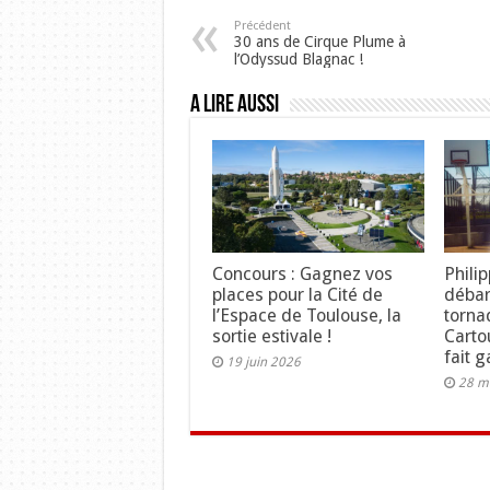
Précédent
30 ans de Cirque Plume à
l’Odyssud Blagnac !
A lire aussi
Concours : Gagnez vos
Phili
places pour la Cité de
débar
l’Espace de Toulouse, la
torna
sortie estivale !
Carto
fait 
19 juin 2026
28 m