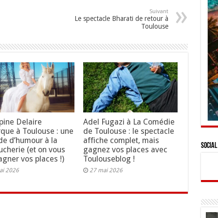
Suivant
Le spectacle Bharati de retour à
Toulouse
ppine Delaire
Adel Fugazi à La Comédie
que à Toulouse : une
de Toulouse : le spectacle
de d’humour à la
affiche complet, mais
Social
ucherie (et on vous
gagnez vos places avec
gagner vos places !)
Toulouseblog !
ai 2026
27 mai 2026