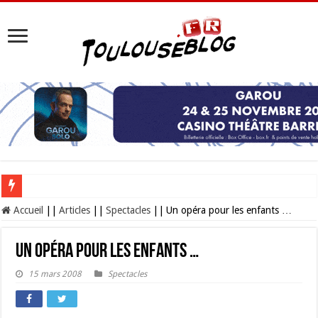
Les Nocturnes de la Cité de l’espace 2026 : l’événement incontournable de l’é
Accueil
||
Articles
||
Spectacles
||
Un opéra pour les enfants …
Un opéra pour les enfants …
15 mars 2008
Spectacles