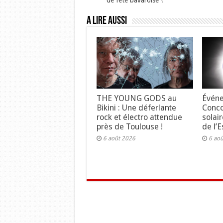
de fête bavaroise !
A lire aussi
THE YOUNG GODS au
Événe
Bikini : Une déferlante
Concou
rock et électro attendue
solair
près de Toulouse !
de l’E
6 août 2026
6 ao