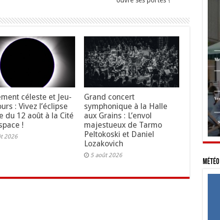
ouvre ses portes !
ment céleste et Jeu-
Grand concert
rs : Vivez l’éclipse
symphonique à la Halle
e du 12 août à la Cité
aux Grains : L’envol
space !
majestueux de Tarmo
Peltokoski et Daniel
ût 2026
Lozakovich
5 août 2026
Météo 