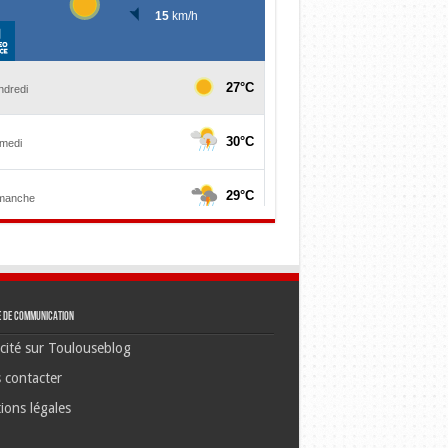
e de communication
cité sur Toulouseblog
 contacter
ions légales