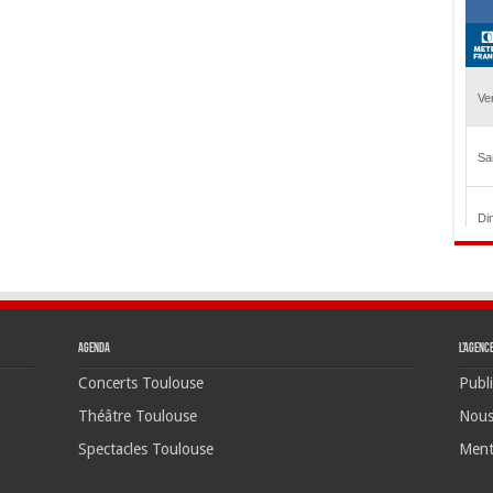
Agenda
L’agenc
Concerts Toulouse
Publi
Théâtre Toulouse
Nous
Spectacles Toulouse
Ment