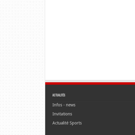
Actualités
Infos - news
Invitations
Actualité Sports