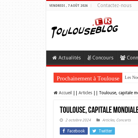
Contactez-nous
VENDREDI , 7 AOÛT 2026
Actualités
Concours
Conn
Prochainement à Toulouse
Les Noc
Accueil
||
Articles
||
Toulouse, capitale m
Toulouse, capitale mondiale 
2 octobre 2024
Articles
,
Concerts
Facebook
Twitter