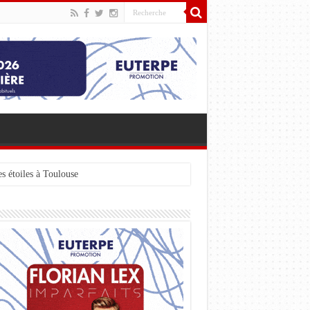
s étoiles à Toulouse