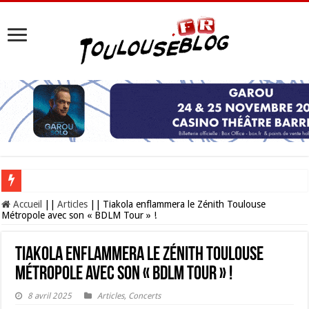
Les Nocturnes de la Cité de l’espace 2026 : l’événement incontournable de l’é
Accueil
||
Articles
||
Tiakola enflammera le Zénith Toulouse
Métropole avec son « BDLM Tour » !
Tiakola enflammera le Zénith Toulouse
Métropole avec son « BDLM Tour » !
8 avril 2025
Articles
,
Concerts