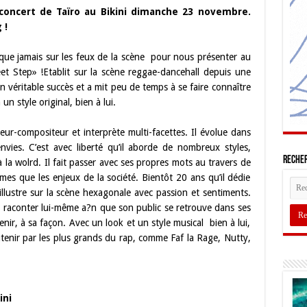
 concert de Taïro au Bikini dimanche 23 novembre.
 !
 que jamais sur les feux de la scène pour nous présenter au
eet Step» !Etablit sur la scène reggae-dancehall depuis une
n véritable succès et a mit peu de temps à se faire connaître
n style original, bien à lui.
ur-compositeur et interprète multi-facettes. Il évolue dans
nvies. C’est avec liberté qu’il aborde de nombreux styles,
Recher
 la wolrd. Il fait passer avec ses propres mots au travers de
mes que les enjeux de la société. Bientôt 20 ans qu’il dédie
’illustre sur la scène hexagonale avec passion et sentiments.
e raconter lui-même a?n que son public se retrouve dans ses
utenir, à sa façon. Avec un look et un style musical bien à lui,
soutenir par les plus grands du rap, comme Faf la Rage, Nutty,
ini