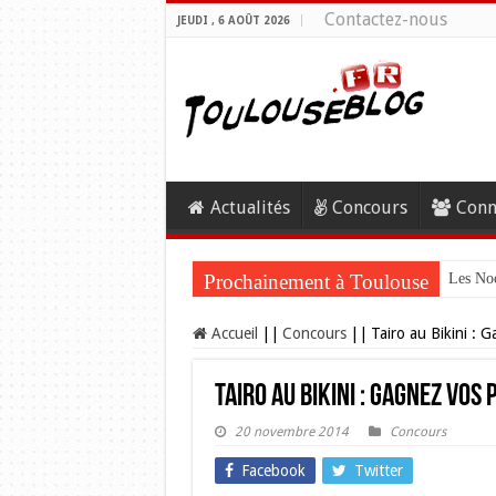
Contactez-nous
JEUDI , 6 AOÛT 2026
Actualités
Concours
Conn
Prochainement à Toulouse
Les Noc
Accueil
||
Concours
||
Tairo au Bikini : 
Tairo au Bikini : Gagnez vos
20 novembre 2014
Concours
Facebook
Twitter