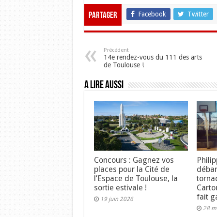
Facebook
Twitter
Partager
Précédent
14e rendez-vous du 111 des arts
de Toulouse !
A lire aussi
Concours : Gagnez vos
Phili
places pour la Cité de
débar
l’Espace de Toulouse, la
torna
sortie estivale !
Carto
fait 
19 juin 2026
28 m