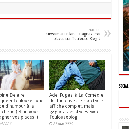
Suivant
Miossec au Bikini : Gagnez vos
places sur Toulouse Blog !
Social
ppine Delaire
Adel Fugazi à La Comédie
que à Toulouse : une
de Toulouse : le spectacle
de d’humour à la
affiche complet, mais
ucherie (et on vous
gagnez vos places avec
gagner vos places !)
Toulouseblog !
ai 2026
27 mai 2026