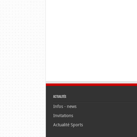
Actualités
Infos - news
Invitations
Actualité Sports