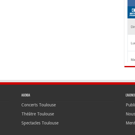
Agenda
L’agenc
Concerts Toulouse
Publi
Théâtre Toulouse
Nous
Spectacles Toulouse
Ment