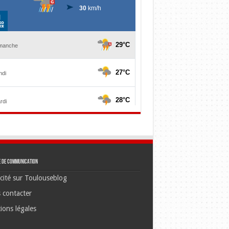
e de communication
cité sur Toulouseblog
 contacter
ions légales