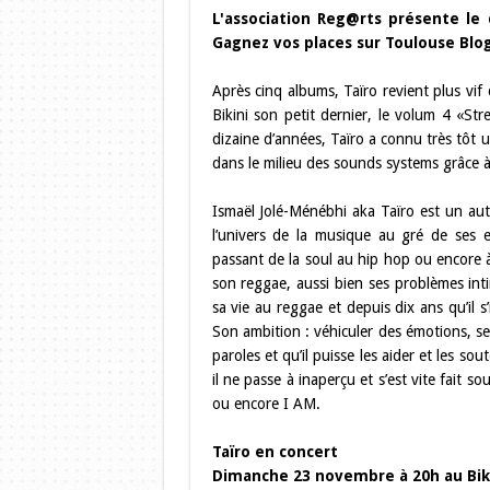
L'association Reg@rts présente le
Gagnez vos places sur Toulouse Blog
Après cinq albums, Taïro revient plus vif
Bikini son petit dernier, le volum 4 «Str
dizaine d’années, Taïro a connu très tôt u
dans le milieu des sounds systems grâce à u
Ismaël Jolé-Ménébhi aka Taïro est un aute
l’univers de la musique au gré de ses e
passant de la soul au hip hop ou encore à
son reggae, aussi bien ses problèmes inti
sa vie au reggae et depuis dix ans qu’il s
Son ambition : véhiculer des émotions, s
paroles et qu’il puisse les aider et les so
il ne passe à inaperçu et s’est vite fait 
ou encore I AM.
Taïro en concert
Dimanche 23 novembre à 20h au Bik