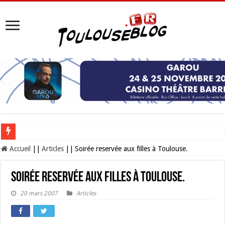
Les Nocturnes de la Cité de l’espace 2026 : l’événement incontournable de l’é
Accueil
||
Articles
||
Soirée reservée aux filles à Toulouse.
Soirée reservée aux filles à Toulouse.
20 mars 2007
Articles