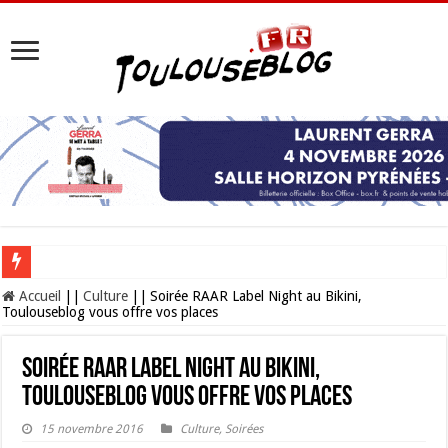
Aprem’ Jeux à la Médiathèque Grand M : vos mercredis après-midi sous le si
Accueil
||
Culture
||
Soirée RAAR Label Night au Bikini,
Toulouseblog vous offre vos places
Soirée RAAR Label Night au Bikini,
Toulouseblog vous offre vos places
15 novembre 2016
Culture
,
Soirées