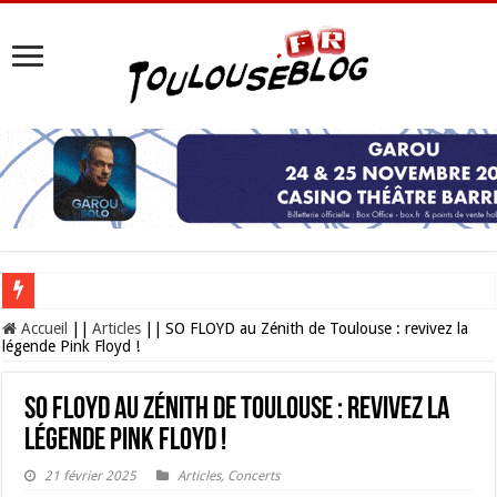
Les Nocturnes de la Cité de l’espace 2026 : l’événement incontournable de l’é
Accueil
||
Articles
||
SO FLOYD au Zénith de Toulouse : revivez la
légende Pink Floyd !
SO FLOYD au Zénith de Toulouse : revivez la
légende Pink Floyd !
21 février 2025
Articles
,
Concerts