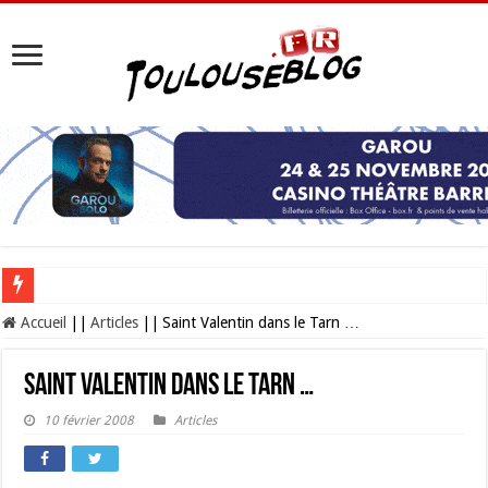
Les Nocturnes de la Cité de l’espace 2026 : l’événement incontournable de l’é
Accueil
||
Articles
||
Saint Valentin dans le Tarn …
Saint Valentin dans le Tarn …
10 février 2008
Articles