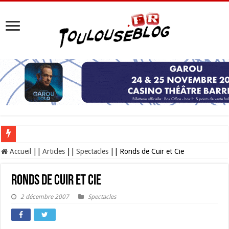
Les Nocturnes de la Cité de l’espace 2026 : l’événement incontournable de l’é
Accueil
||
Articles
||
Spectacles
||
Ronds de Cuir et Cie
Ronds de Cuir et Cie
2 décembre 2007
Spectacles