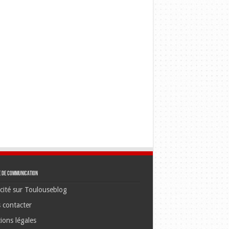
e de communication
cité sur Toulouseblog
 contacter
ions légales