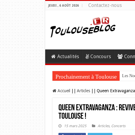
Contactez-nous
JEUDI , 6 AOÛT 2026
Actualités
Concours
Conn
Prochainement à Toulouse
Les Noc
Accueil
||
Articles
||
Queen Extravaganza 
Queen Extravaganza : revive
Toulouse !
15 mars 2025
Articles
,
Concerts