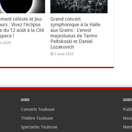
ment céleste et Jeu-
Grand concert
rs : Vivez l’éclipse
symphonique à la Halle
e du 12 août à la Cité
aux Grains : L’envol
space !
majestueux de Tarmo
Peltokoski et Daniel
ût 2026
Lozakovich
5 août 2026
Agenda
L’agenc
Concerts Toulouse
Publi
Théâtre Toulouse
Nous
Spectacles Toulouse
Ment