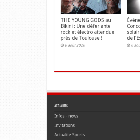
THE YOUNG GODS au
Événe
Bikini : Une déferlante
Concou
rock et électro attendue
solair
près de Toulouse !
de l’E
6 août 2026
6 ao
Actualités
Infos - news
Invitations
Actualité Sports