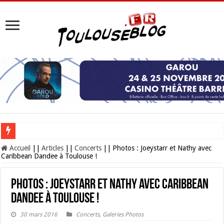
Les Nocturnes de la Cité de l’espace 2026 : l’événement incontournable de l’é
Accueil
||
Articles
||
Concerts
||
Photos : Joeystarr et Nathy avec
Caribbean Dandee à Toulouse !
Photos : Joeystarr et Nathy avec Caribbean
Dandee à Toulouse !
30 mars 2016
Concerts
,
Galeries Photos