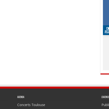
Agenda
L’agenc
Concerts Toulouse
Publi