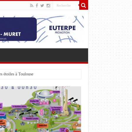
s étoiles à Toulouse