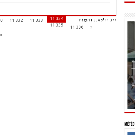
11 334
30
11 332
11 333
Page 11 334 of 11 377
11 335
11 336
»
 »
Météo 