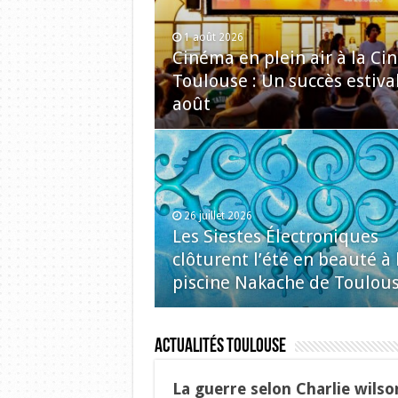
1 août 2026
Cinéma en plein air à la C
Toulouse : Un succès estiva
août
26 juillet 2026
Les Siestes Électroniques
clôturent l’été en beauté à 
piscine Nakache de Toulou
Actualités Toulouse
La guerre selon Charlie wilso