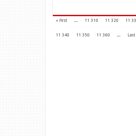
« First
...
11 310
11 320
11 3
11 340
11 350
11 360
...
Last