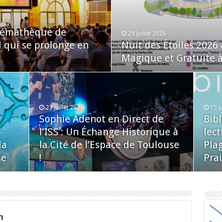
inémathèque de
29 juillet 2026
l qui se prolonge en
Nuit des Étoiles 2026
Magique et Gratuite à 
23 juillet 2026
15 j
Sophie Adenot en Direct de
Bib
l’ISS : Un Échange Historique à
lect
la
la Cité de l’Espace de Toulouse
Plag
se
!
Prai
n