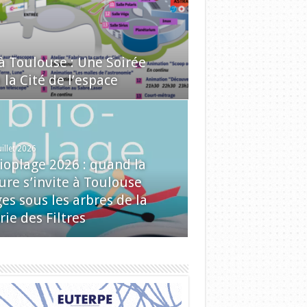
 à Toulouse : Une Soirée
la Cité de l’espace
uillet 2026
lioplage 2026 : quand la
ure s’invite à Toulouse
es sous les arbres de la
rie des Filtres