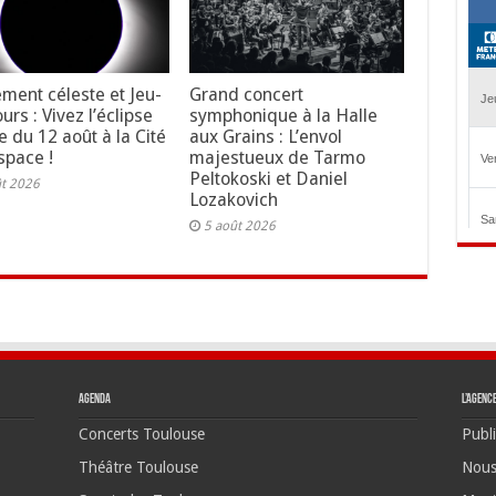
ment céleste et Jeu-
Grand concert
rs : Vivez l’éclipse
symphonique à la Halle
e du 12 août à la Cité
aux Grains : L’envol
space !
majestueux de Tarmo
Peltokoski et Daniel
ût 2026
Lozakovich
5 août 2026
Agenda
L’agenc
Concerts Toulouse
Publi
Théâtre Toulouse
Nous