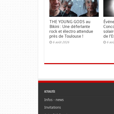
THE YOUNG GODS au
Événe
Bikini : Une déferlante
Concou
rock et électro attendue
solair
près de Toulouse !
de l’E
6 août 2026
6 ao
Actualités
Infos - news
Invitations