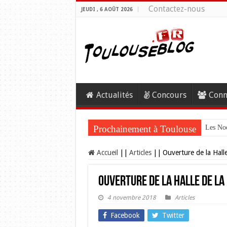
Contactez-nous
JEUDI , 6 AOÛT 2026
Actualités
Concours
Conn
Prochainement à Toulouse
Les Noc
Accueil
||
Articles
||
Ouverture de la Hall
Ouverture de la Halle de la
4 novembre 2018
Articles
Facebook
Twitter