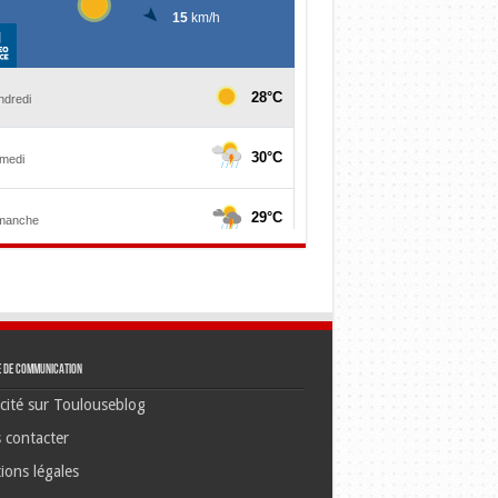
e de communication
cité sur Toulouseblog
 contacter
ions légales