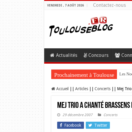
Contactez-nous
VENDREDI , 7 AOÛT 2026
Actualités
Concours
Conn
Prochainement à Toulouse
Les Noc
Accueil
||
Articles
||
Concerts
||
Mej Trio
Mej Trio a chanté Brassens 
29 décembre 2007
Concerts
Facebook
Twitter