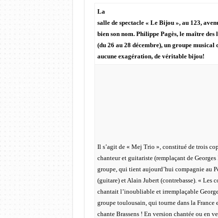
La
salle de spectacle « Le Bijou », au 123, ave
bien son nom. Philippe Pagès, le maître des 
(du 26 au 28 décembre), un groupe musical qu
aucune exagération, de véritable bijou!
Il s’agit de « Mej Trio », constitué de trois co
chanteur et guitariste (remplaçant de George
groupe, qui tient aujourd’hui compagnie au P
(guitare) et Alain Jubert (contrebasse). « Les
chantait l’inoubliable et irremplaçable Georg
groupe toulousain, qui tourne dans la France e
chante Brassens ! En version chantée ou en ve