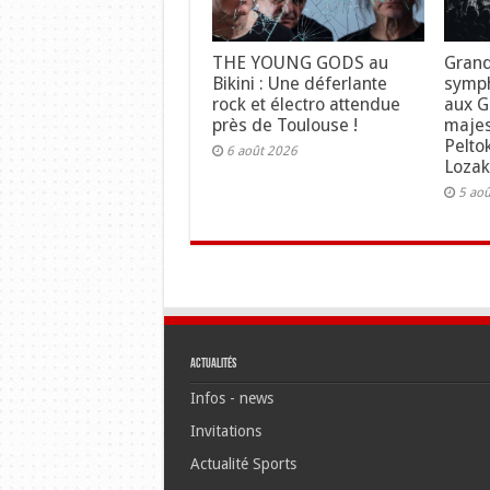
THE YOUNG GODS au
Grand
Bikini : Une déferlante
symph
rock et électro attendue
aux Gr
près de Toulouse !
maje
Pelto
6 août 2026
Lozak
5 ao
Actualités
Infos - news
Invitations
Actualité Sports