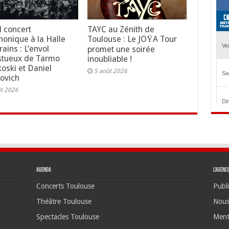
 concert
TAYC au Zénith de
onique à la Halle
Toulouse : Le JOŸA Tour
ains : L’envol
promet une soirée
stueux de Tarmo
inoubliable !
koski et Daniel
5 août 2026
ovich
ût 2026
Agenda
L’agenc
Concerts Toulouse
Publi
Théâtre Toulouse
Nous
Spectacles Toulouse
Ment