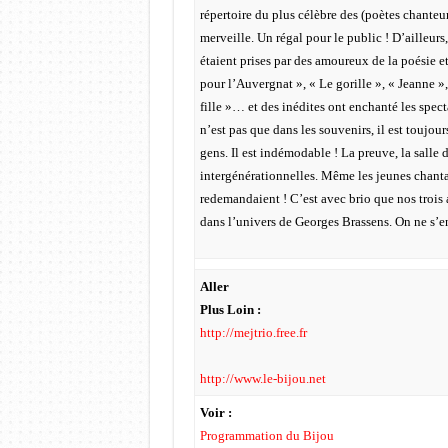
répertoire du plus célèbre des (poètes chanteurs
merveille. Un régal pour le public ! D’ailleurs
étaient prises par des amoureux de la poésie 
pour l’Auvergnat », « Le gorille », « Jeanne »
fille »… et des inédites ont enchanté les spec
n’est pas que dans les souvenirs, il est toujou
gens. Il est indémodable ! La preuve, la salle 
intergénérationnelles. Même les jeunes chanta
redemandaient ! C’est avec brio que nos trois 
dans l’univers de Georges Brassens. On ne s’en
Aller
Plus Loin :
http://mejtrio.free.fr
http://www.le-bijou.net
Voir :
Programmation du Bijou