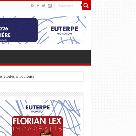
s étoiles à Toulouse