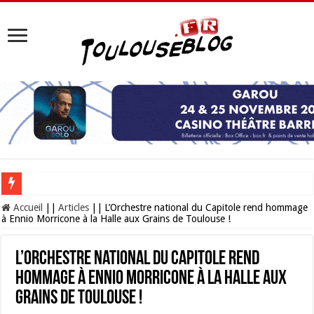
Les Nocturnes de la Cité de l’espace 2026 : l’événement incontournable de l’é
Accueil
||
Articles
||
L’Orchestre national du Capitole rend hommage
à Ennio Morricone à la Halle aux Grains de Toulouse !
L’Orchestre national du Capitole rend
hommage à Ennio Morricone à la Halle aux
Grains de Toulouse !