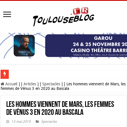
Les Nocturnes de la Cité de l’espace 2026 : l’événement incontournable de l’é
Accueil
||
Articles
||
Spectacles
||
Les hommes viennent de Mars, les
femmes de Vénus 3 en 2020 au Bascala
Les hommes viennent de Mars, les femmes
de Vénus 3 en 2020 au Bascala
13 mai 2019
Spectacles