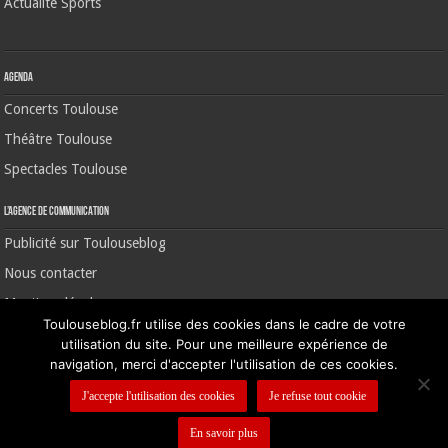
Actualité Sports
Agenda
Concerts Toulouse
Théâtre Toulouse
Spectacles Toulouse
L’agence de communication
Publicité sur Toulouseblog
Nous contacter
Mentions légales
Toulouseblog.fr utilise des cookies dans le cadre de votre
utilisation du site. Pour une meilleure expérience de
navigation, merci d'accepter l'utilisation de ces cookies.
©2006-2026 Toulouse Blog | CNIL N° 1391640
J'accepte l'utilisation des cookies
Je refuse tout cookie
En savoir plus
Nous contacter
-
Mentions légales