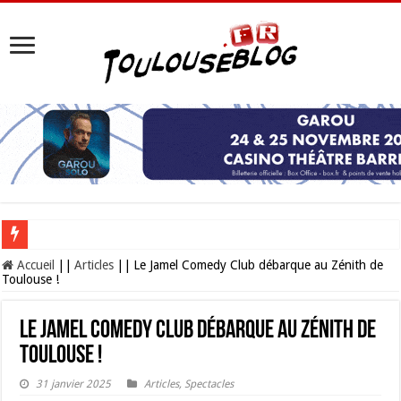
Les Nocturnes de la Cité de l’espace 2026 : l’événement incontournable de l’é
Accueil
||
Articles
||
Le Jamel Comedy Club débarque au Zénith de
Toulouse !
Le Jamel Comedy Club débarque au Zénith de
Toulouse !
31 janvier 2025
Articles
,
Spectacles