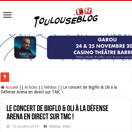
Les Nocturnes de la Cité de l’espace 2026 : l’événement incontournable de l’é
Accueil
||
Articles
||
Médias
||
Le concert de BigFlo & Oli à la
Défense Arena en direct sur TMC !
Le concert de BigFlo & Oli à la Défense
Arena en direct sur TMC !
15 octobre 2019
Médias
,
Slider