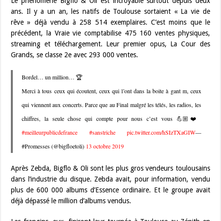
Le phénomène Bigflo & Oli est incroyable surtout depuis deux
ans. Il y a un an, les natifs de Toulouse sortaient « La vie de
rêve » déjà vendu à 258 514 exemplaires. C’est moins que le
précédent, la Vraie vie comptabilise 475 160 ventes physiques,
streaming et téléchargement. Leur premier opus, La Cour des
Grands, se classe 2e avec 293 000 ventes.
Bordel… un million… 🏆
Merci à tous ceux qui écoutent, ceux qui l’ont dans la boite à gant m, ceux
qui viennent aux concerts. Parce que au Final malgré les télés, les radios, les
chiffres, la seule chose qui compte pour nous c’est vous 💪🏼❤️
#meilleurpublicdefrance
#sanstriche
pic.twitter.com/hSIzTXaGIW
—
#Promesses (@bigfloetoli)
13 octobre 2019
Après Zebda, Bigflo & Oli sont les plus gros vendeurs toulousains
dans l’industrie du disque. Zebda avait, pour information, vendu
plus de 600 000 albums d’Essence ordinaire. Et le groupe avait
déjà dépassé le million d’albums vendus.