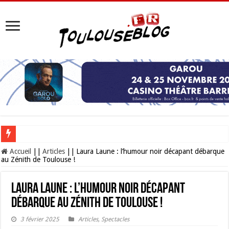
Les Nocturnes de la Cité de l’espace 2026 : l’événement incontournable de l’é
Accueil
||
Articles
||
Laura Laune : l’humour noir décapant débarque
au Zénith de Toulouse !
Laura Laune : l’humour noir décapant
débarque au Zénith de Toulouse !
3 février 2025
Articles
,
Spectacles