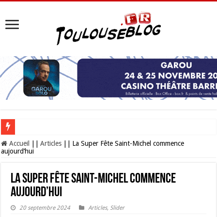
Les Nocturnes de la Cité de l’espace 2026 : l’événement incontournable de l’é
Accueil
||
Articles
||
La Super Fête Saint-Michel commence
aujourd’hui
La Super Fête Saint-Michel commence
aujourd’hui
20 septembre 2024
Articles
,
Slider