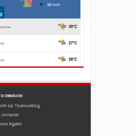
e de communication
cité sur Toulouseblog
 contacter
ions légales