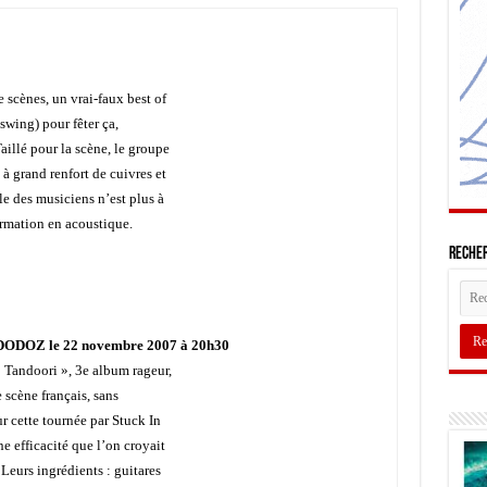
 scènes, un vrai-faux best of
/swing) pour fêter ça,
aillé pour la scène, le groupe
à grand renfort de cuivres et
le des musiciens n’est plus à
ormation en acoustique.
Recher
DOZ le 22 novembre 2007 à 20h30
« Tandoori », 3e album rageur,
 scène français, sans
r cette tournée par Stuck In
e efficacité que l’on croyait
Leurs ingrédients : guitares