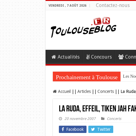
Contactez-nous
VENDREDI , 7 AOÛT 2026
Actualités
Concours
Conn
Prochainement à Toulouse
Les Noc
Accueil
||
Articles
||
Concerts
||
La Ruda,
La Ruda, Effeil, Tiken Jah Fa
20 novembre 2007
Concerts
Facebook
Twitter