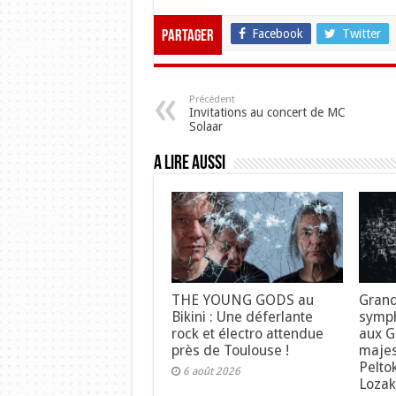
Facebook
Twitter
Partager
Précédent
Invitations au concert de MC
Solaar
A lire aussi
THE YOUNG GODS au
Grand
Bikini : Une déferlante
symph
rock et électro attendue
aux Gr
près de Toulouse !
maje
Pelto
6 août 2026
Lozak