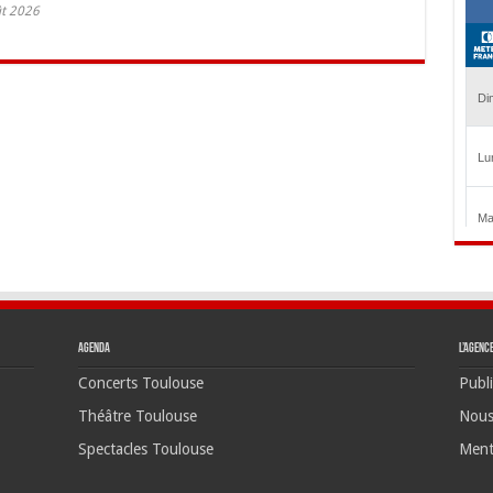
ût 2026
Agenda
L’agenc
Concerts Toulouse
Publi
Théâtre Toulouse
Nous
Spectacles Toulouse
Ment