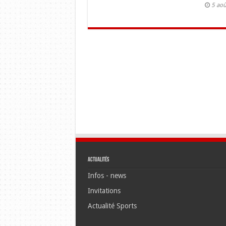
5 ao
Actualités
Infos - news
Invitations
Actualité Sports