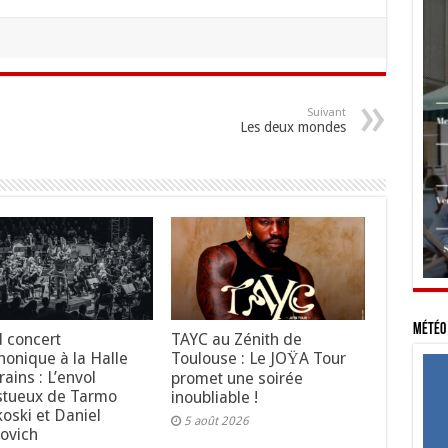
Suivant
Les deux mondes
Météo 
 concert
TAYC au Zénith de
onique à la Halle
Toulouse : Le JOŸA Tour
ains : L’envol
promet une soirée
stueux de Tarmo
inoubliable !
koski et Daniel
5 août 2026
ovich