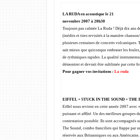
LA RUDA en acoustique le 21
novembre 2007 à 20h30
Toujours pas calmée La Ruda ! Déjà dix ans de
(inédits et tires revisités à la manière chanson
plusieurs centaines de concerts volcaniques. T
sait mieux que quiconque embraser les foules, 
de rythmiques rapides. La qualité instrumenta
démontrer et devrait être sublimée par cette f
Pour gagner vos invitations :
La ruda
EIFFEL + STUCK IN THE SOUND + THE DO
Eiffel nous revient en cette année 2007 avec 
puissant et affûté. Un des meilleurs groupes de
contestation possible. Ils sont accompagnés su
The Sound, combo francilien qui frappe par un
réservée aux Britanniques ou aux Américains. 