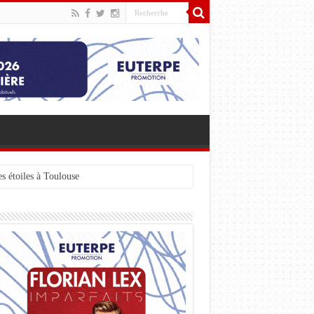
s étoiles à Toulouse