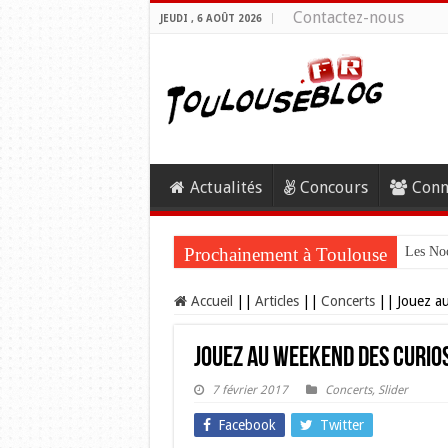
Contactez-nous
JEUDI , 6 AOÛT 2026
Actualités
Concours
Conn
Prochainement à Toulouse
Les Noc
Accueil
||
Articles
||
Concerts
||
Jouez a
Jouez au Weekend des Curios
7 février 2017
Concerts
,
Slider
Facebook
Twitter