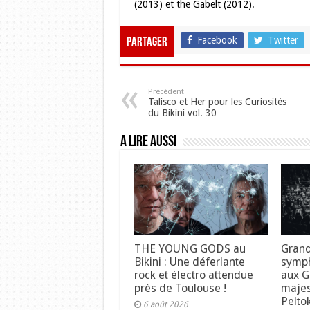
(2013) et the Gabelt (2012).
Facebook
Twitter
Partager
Précédent
Talisco et Her pour les Curiosités
du Bikini vol. 30
A lire aussi
THE YOUNG GODS au
Grand
Bikini : Une déferlante
symph
rock et électro attendue
aux Gr
près de Toulouse !
maje
Pelto
6 août 2026