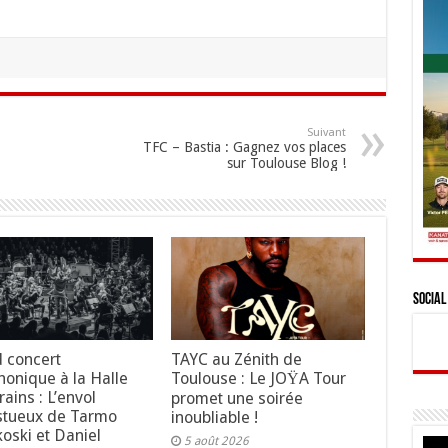
Suivant
TFC – Bastia : Gagnez vos places
sur Toulouse Blog !
Social
 concert
TAYC au Zénith de
onique à la Halle
Toulouse : Le JOŸA Tour
ains : L’envol
promet une soirée
stueux de Tarmo
inoubliable !
koski et Daniel
5 août 2026