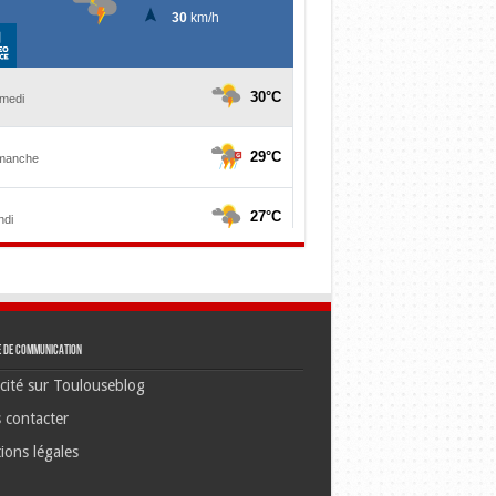
e de communication
cité sur Toulouseblog
 contacter
ions légales