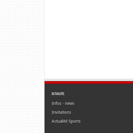
Actualités
Infos - news
Invitations
Actualité Sports