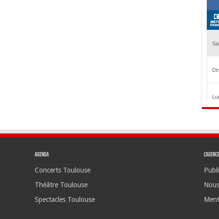
Agenda
L’agenc
Concerts Toulouse
Publi
Théâtre Toulouse
Nous
Spectacles Toulouse
Ment