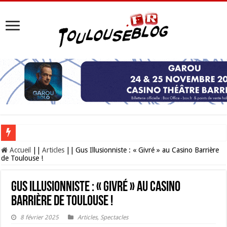
Les Nocturnes de la Cité de l’espace 2026 : l’événement incontournable de l’é
Accueil
||
Articles
||
Gus Illusionniste : « Givré » au Casino Barrière
de Toulouse !
Gus Illusionniste : « Givré » au Casino
Barrière de Toulouse !
8 février 2025
Articles
,
Spectacles