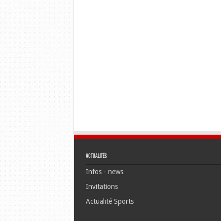
Actualités
Infos - news
Invitations
Actualité Sports