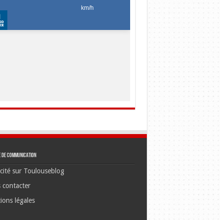
e de communication
cité sur Toulouseblog
 contacter
ions légales