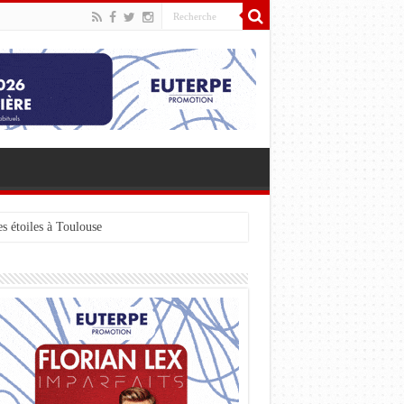
s étoiles à Toulouse