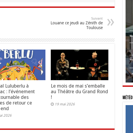
Suivant
Louane ce jeudi au Zénith de
Toulouse
val Luluberlu à
Le mois de mai s’emballe
ac : l’événement
au Théâtre du Grand Rond
tournable des
!
Météo 
les de retour ce
19 mai 2026
-end
ai 2026