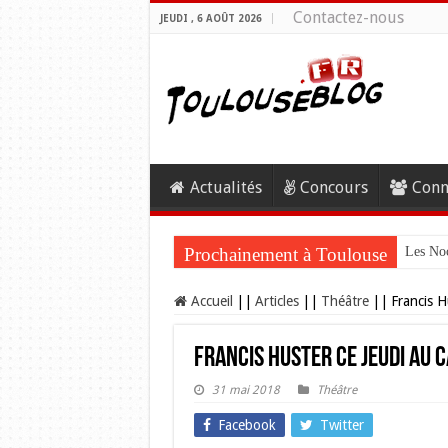
Contactez-nous
JEUDI , 6 AOÛT 2026
Actualités
Concours
Conn
Prochainement à Toulouse
Les Noc
Accueil
||
Articles
||
Théâtre
||
Francis H
Francis Huster ce jeudi au 
31 mai 2018
Théâtre
Facebook
Twitter