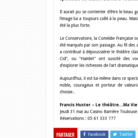
Il aurait pu se contenter d’être le beau g
l’image lui a toujours collé à la peau. Mai
été la plus forte.
Le Conservatoire, la Comédie Française ou l
été marqués par son passage. Au fil des a
a contribué à dépoussiérer le théâtre cla
Cid”, ou “Hamlet” ont suscité des voc
d’explorer les richesses de l’art dramatique
Aujourd’hui, il est lui-même dans ce spec
noble, courageux et porteur de valeurs h
choisie..
Francis Huster – Le théâtre…Ma Vie
Jeudi 31 mai au Casino Barrière Toulouse
Réservations : 05 61 333 777
Facebook
Twitter
Partager