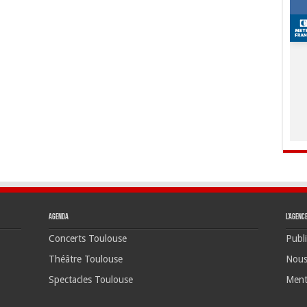
Agenda
L’agenc
Concerts Toulouse
Publi
Théâtre Toulouse
Nous
Spectacles Toulouse
Ment