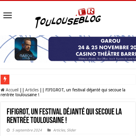
Les Nocturnes de la Cité de l’espace 2026 : l’événement incontournable de l’é
Accueil
||
Articles
||
FIFIGROT, un festival déjanté qui secoue la
rentrée toulousaine !
FIFIGROT, un festival déjanté qui secoue la
rentrée toulousaine !
5 septembre 2024
Articles
,
Slider