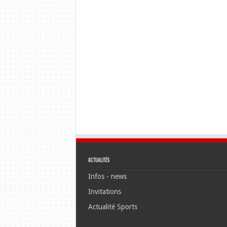
Actualités
Infos - news
Invitations
Actualité Sports