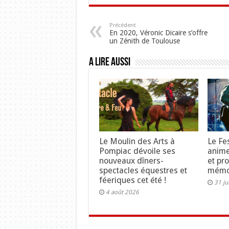
Précédent
En 2020, Véronic Dicaire s’offre
un Zénith de Toulouse
A lire aussi
Le Moulin des Arts à
Le Fe
Pompiac dévoile ses
anime
nouveaux dîners-
et pr
spectacles équestres et
mémo
féeriques cet été !
31 ju
4 août 2026