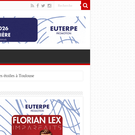
s étoiles à Toulouse