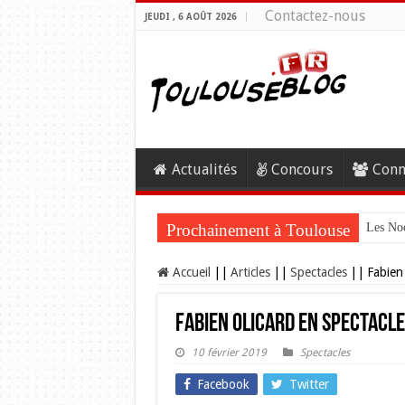
Contactez-nous
JEUDI , 6 AOÛT 2026
Actualités
Concours
Conn
Prochainement à Toulouse
Les Noc
Accueil
||
Articles
||
Spectacles
||
Fabien
Fabien Olicard en spectacl
10 février 2019
Spectacles
Facebook
Twitter