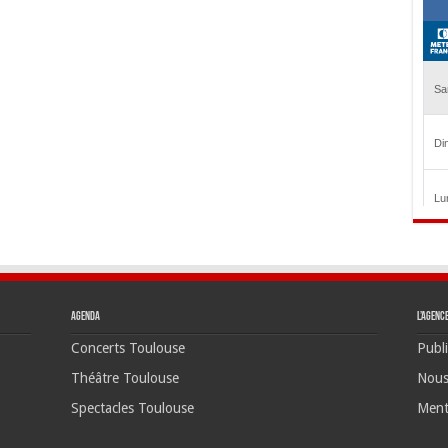
Agenda
L’agenc
Concerts Toulouse
Publi
Théâtre Toulouse
Nous
Spectacles Toulouse
Ment