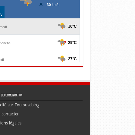
e de communication
cité sur Toulouseblog
 contacter
ions légales