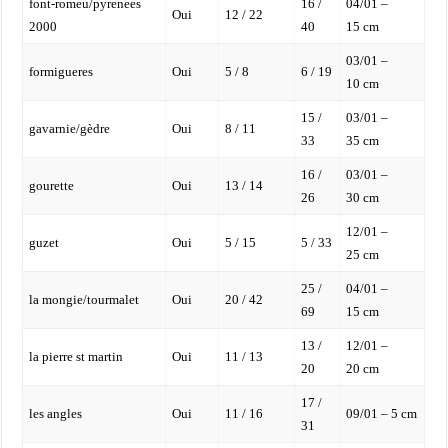
font-romeu/pyrenees
16 /
04/01 –
Oui
12 / 22
2000
40
15 cm
03/01 –
formigueres
Oui
5 / 8
6 / 19
10 cm
15 /
03/01 –
gavarnie/gèdre
Oui
8 / 11
33
35 cm
16 /
03/01 –
gourette
Oui
13 / 14
26
30 cm
12/01 –
guzet
Oui
5 / 15
5 / 33
25 cm
25 /
04/01 –
la mongie/tourmalet
Oui
20 / 42
69
15 cm
13 /
12/01 –
la pierre st martin
Oui
11 / 13
20
20 cm
17 /
les angles
Oui
11 / 16
09/01 – 5 cm
31