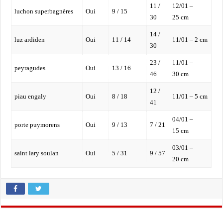
11 /
12/01 –
luchon superbagnères
Oui
9 / 15
30
25 cm
14 /
luz ardiden
Oui
11 / 14
11/01 – 2 cm
30
23 /
11/01 –
peyragudes
Oui
13 / 16
46
30 cm
12 /
piau engaly
Oui
8 / 18
11/01 – 5 cm
41
04/01 –
porte puymorens
Oui
9 / 13
7 / 21
15 cm
03/01 –
saint lary soulan
Oui
5 / 31
9 / 57
20 cm