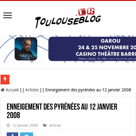
Les Nocturnes de la Cité de l’espace 2026 : l’événement incontournable de l’é
Accueil
||
Articles
||
Enneigement des pyrénées au 12 janvier 2008
Enneigement des pyrénées au 12 janvier
2008
12 janvier 2008
Articles