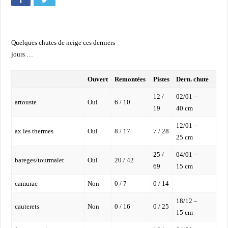
Quelques chutes de neige ces derniers
jours …
Ouvert
Remontées
Pistes
Dern. chute
12 /
02/01 –
artouste
Oui
6 / 10
19
40 cm
12/01 –
ax les thermes
Oui
8 / 17
7 / 28
25 cm
25 /
04/01 –
bareges/tourmalet
Oui
20 / 42
69
15 cm
camurac
Non
0 / 7
0 / 14
18/12 –
cauterets
Non
0 / 16
0 / 25
15 cm