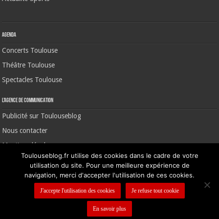
Agenda
Concerts Toulouse
Théâtre Toulouse
Spectacles Toulouse
L’agence de communication
Publicité sur Toulouseblog
Nous contacter
Mentions légales
Toulouseblog.fr utilise des cookies dans le cadre de votre
utilisation du site. Pour une meilleure expérience de
navigation, merci d'accepter l'utilisation de ces cookies.
©2006-2026 Toulouse Blog | CNIL N° 1391640
J'accepte l'utilisation des cookies
Je refuse tout cookie
En savoir plus
Nous contacter
-
Mentions légales