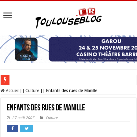
Les Nocturnes de la Cité de l’espace 2026 : l’événement incontournable de l’é
Accueil
||
Culture
||
Enfants des rues de Manille
Enfants des rues de Manille
27 août 2007
Culture