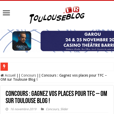
Les Nocturnes de la Cité de l’espace 2026 : l’événement incontournable de l’é
Accueil
||
Concours
||
Concours : Gagnez vos places pour TFC –
OM sur Toulouse Blog !
Concours : Gagnez vos places pour TFC – OM
sur Toulouse Blog !
16 novembre 2019
Concours
,
Slider