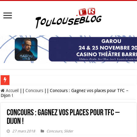
Les Nocturnes de la Cité de l’espace 2026 : l’événement incontournable de l’é
Accueil
||
Concours
||
Concours : Gagnez vos places pour TFC –
Dijon !
Concours : Gagnez vos places pour TFC –
Dijon !
27 mars 2018
Concours
,
Slider