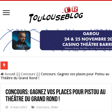
Les Nocturnes de la Cité de l’espace 2026 : l’événement incontournable de l’é
Accueil
||
Concours
||
Concours: Gagnez vos places pour Pistou au
Théâtre du Grand Rond !
Concours: Gagnez vos places pour Pistou au
Théâtre du Grand Rond !
9 mars 2022
Concours
,
Slider