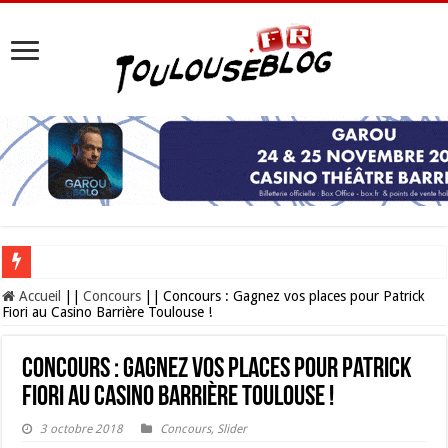
Les Nocturnes de la Cité de l’espace 2026 : l’événement incontournable de l’é
Accueil
||
Concours
||
Concours : Gagnez vos places pour Patrick
Fiori au Casino Barrière Toulouse !
Concours : Gagnez vos places pour Patrick
Fiori au Casino Barrière Toulouse !
3 octobre 2018
Concours
,
Slider