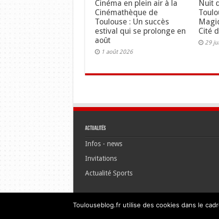
Cinéma en plein air à la
Nuit 
Cinémathèque de
Toulo
Toulouse : Un succès
Magiq
estival qui se prolonge en
Cité 
août
29 ju
1 août 2026
Actualités
Infos - news
Invitations
Actualité Sports
Toulouseblog.fr utilise des cookies dans le cadr