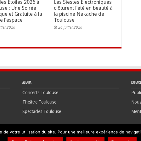
des Étoiles 2026 à
Les Siestes Électroniques
use : Une Soirée
clôturent l’été en beauté à
ue et Gratuite à la
la piscine Nakache de
de l’espace
Toulouse
illet 2026
26 juillet 2026
Agenda
L’agenc
Concerts Toulouse
Publi
Théâtre Toulouse
Nous
Spectacles Toulouse
Ment
e de votre utilisation du site. Pour une meilleure expérience de navigatio