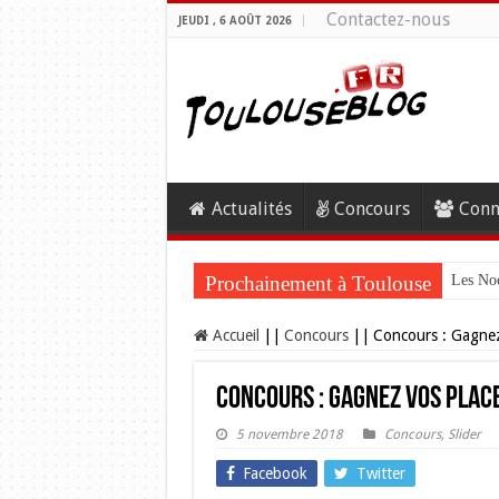
Contactez-nous
JEUDI , 6 AOÛT 2026
Actualités
Concours
Conn
Prochainement à Toulouse
Les Noc
Accueil
||
Concours
||
Concours : Gagnez
Concours : Gagnez vos place
5 novembre 2018
Concours
,
Slider
Facebook
Twitter