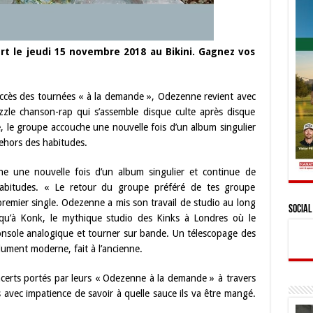
t le jeudi 15 novembre 2018 au Bikini. Gagnez vos
uccès des tournées « à la demande », Odezenne revient avec
zzle chanson-rap qui s’assemble disque culte après disque
, le groupe accouche une nouvelle fois d’un album singulier
dehors des habitudes.
e une nouvelle fois d’un album singulier et continue de
habitudes. « Le retour du groupe préféré de tes groupe
premier single. Odezenne a mis son travail de studio au long
Social
usqu’à Konk, le mythique studio des Kinks à Londres où le
onsole analogique et tourner sur bande. Un télescopage des
lument moderne, fait à l’ancienne.
erts portés par leurs « Odezenne à la demande » à travers
s avec impatience de savoir à quelle sauce ils va être mangé.