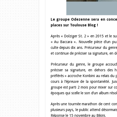
Le groupe Odezenne sera en concer
places sur Toulouse Blog !
Après « Dolziger St. 2 » en 2015 et le s
« Au Baccara ». Nouvelle pièce d’un pu
culte depuis dix ans. Précurseur du genre
et continue de préciser sa signature, en 
Précurseur du genre, le groupe accouch
préciser sa signature, en dehors des 
préférés » accroche Konbini au relais du 
cours à l’épreuve de la spontanéité. J
groupe est parti 2 mois pour mixer sur c
époques qui scelle le son d’un album réso
Après une tournée marathon de cent conc
plusieurs pays, le public attend désormai
Réponse le 15 novembre au Bikini.