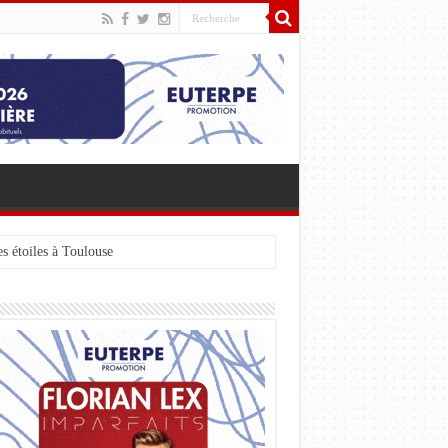
s étoiles à Toulouse