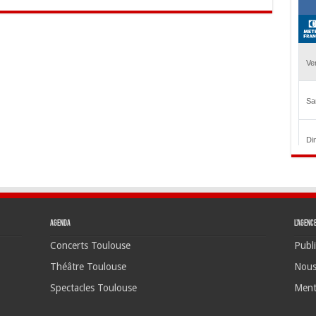
Agenda
L’agenc
Concerts Toulouse
Publi
Théâtre Toulouse
Nous
Spectacles Toulouse
Ment