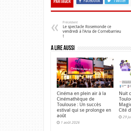
Facebook
Twitter
Partager
Précédent
Le spectacle Rosemonde ce
vendredi à l’Aria de Cornebarrieu
!
A lire aussi
Cinéma en plein air à la
Nuit 
Cinémathèque de
Toulo
Toulouse : Un succès
Magiq
estival qui se prolonge en
Cité 
août
29 ju
1 août 2026