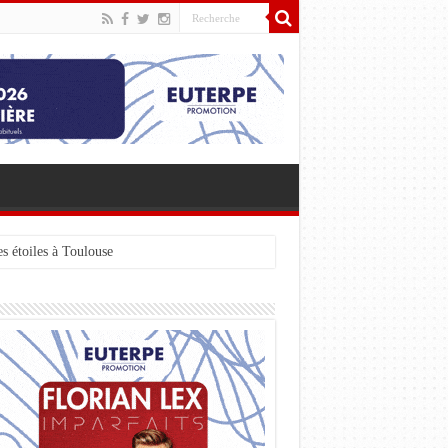
s étoiles à Toulouse