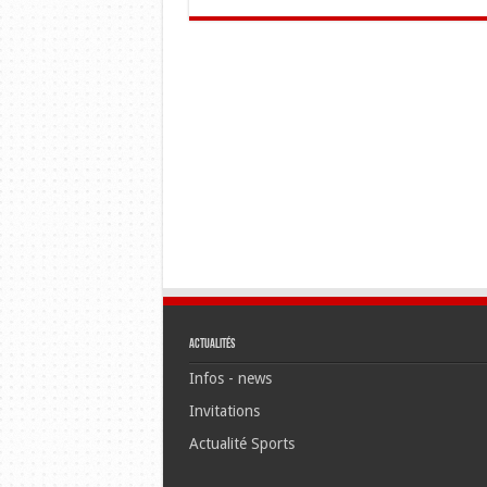
Actualités
Infos - news
Invitations
Actualité Sports