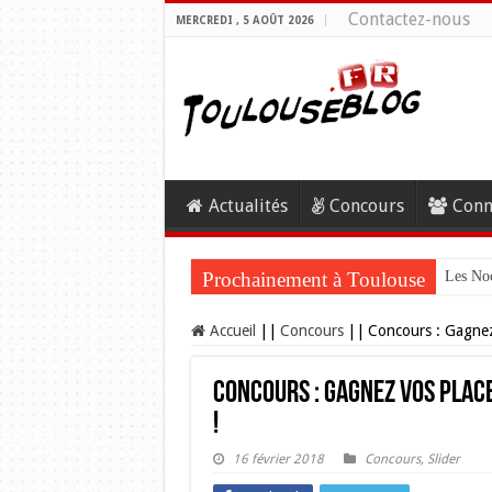
Contactez-nous
MERCREDI , 5 AOÛT 2026
Actualités
Concours
Conn
Prochainement à Toulouse
Les Noc
Accueil
||
Concours
||
Concours : Gagnez 
Concours : Gagnez vos place
!
16 février 2018
Concours
,
Slider