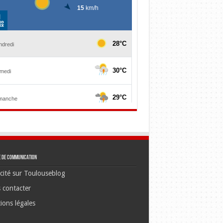
e de communication
cité sur Toulouseblog
 contacter
ions légales