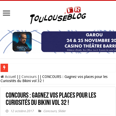
Les Nocturnes de la Cité de l’espace 2026 : l’événement incontournable de l’é
Accueil
||
Concours
||
CONCOURS : Gagnez vos places pour les
Curiosités du Bikini vol 32 !
CONCOURS : Gagnez vos places pour les
Curiosités du Bikini vol 32 !
12 octobre 2017
Concours
,
Slider