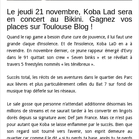
Le jeudi 21 novembre, Koba Lad sera
en concert au Bikini. Gagnez vos
places sur Toulouse Blog !
Quand le rap game a besoin d’une cure de jouvence, il lui faut une
grande claque d’insolence. Et de l’insolence, Koba LaD en a à
revendre. En novembre dernier, ce jeune rappeur émergé d’Evry
dans le 91 quittait son crew « Seven binks » et se révélait à
travers 5 freestyles nommés « les ténébreux ».
Succès total, les récits de ses aventures dans le quartier des Parc
aux lièvres et plus particulièrement celles du Bat 7 sur fond de
musique trap déferle sur les réseaux.
Le sale gosse que personne n’attendait additionne désormais les
millions de streams et ne saurait tarder à les convertir en lingots
dorés depuis sa signature avec Def Jam France. Mais ce n’est pas
pour autant que Koba se laisse enflammer par le succès. Bien que
son regard soit tourné vers l’avenir, son esprit demeure au
quartier car comme il le dit « si tu perds ta base, après tu te perds