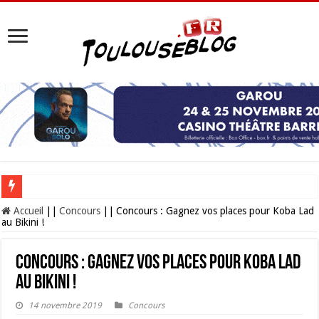
Les Nocturnes de la Cité de l’espace 2026 : l’événement incontournable de l’é
Accueil
||
Concours
||
Concours : Gagnez vos places pour Koba Lad
au Bikini !
Concours : Gagnez vos places pour Koba Lad
au Bikini !
14 novembre 2019
Concours