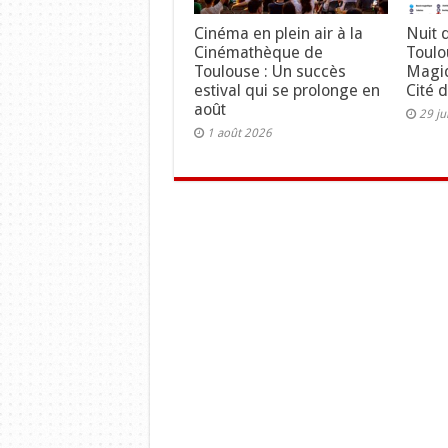
Cinéma en plein air à la
Nuit 
Cinémathèque de
Toulo
Toulouse : Un succès
Magiq
estival qui se prolonge en
Cité 
août
29 ju
1 août 2026