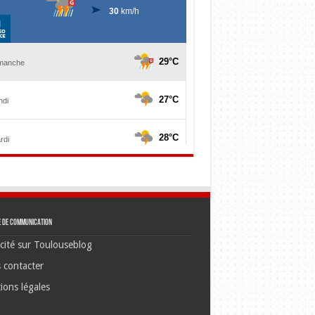
e de communication
cité sur Toulouseblog
 contacter
ions légales