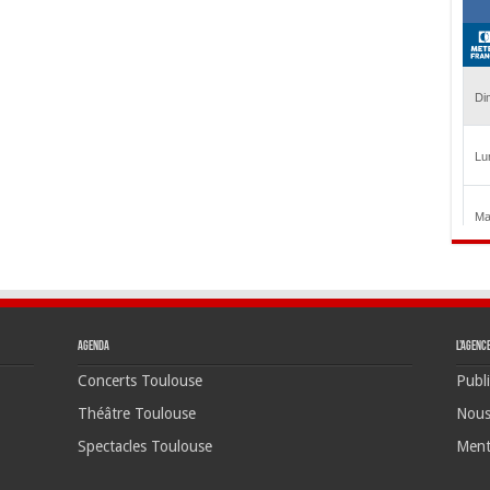
Agenda
L’agenc
Concerts Toulouse
Publi
Théâtre Toulouse
Nous
Spectacles Toulouse
Ment