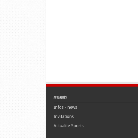
Actualités
Infos - news
Invitations
Actualité Sports