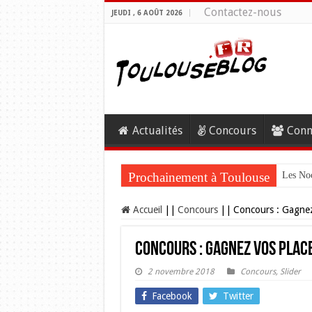
Contactez-nous
JEUDI , 6 AOÛT 2026
Actualités
Concours
Conn
Prochainement à Toulouse
Les Noc
Accueil
||
Concours
||
Concours : Gagnez
Concours : Gagnez vos place
2 novembre 2018
Concours
,
Slider
Facebook
Twitter