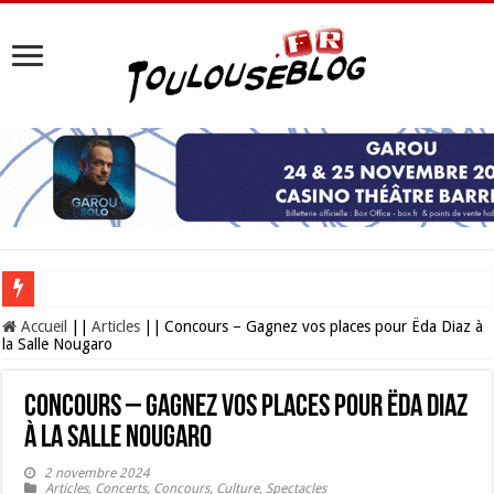
Les Nocturnes de la Cité de l’espace 2026 : l’événement incontournable de l’é
Accueil
||
Articles
||
Concours – Gagnez vos places pour Ëda Diaz à
la Salle Nougaro
Concours – Gagnez vos places pour Ëda Diaz
à la Salle Nougaro
2 novembre 2024
Articles
,
Concerts
,
Concours
,
Culture
,
Spectacles