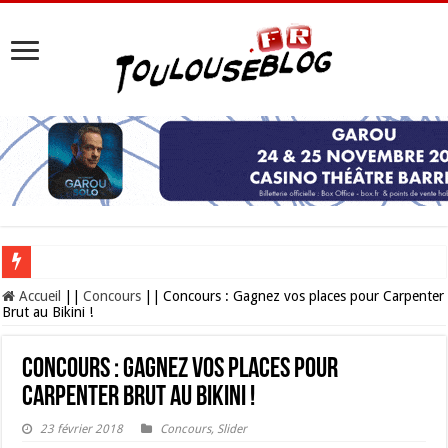
Les Nocturnes de la Cité de l’espace 2026 : l’événement incontournable de l’é
Accueil
||
Concours
||
Concours : Gagnez vos places pour Carpenter
Brut au Bikini !
Concours : Gagnez vos places pour
Carpenter Brut au Bikini !
23 février 2018
Concours
,
Slider