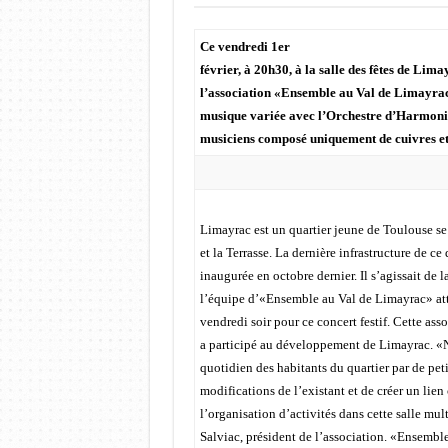
Ce vendredi 1er
février, à 20h30, à la salle des fêtes de Lim
l’association «Ensemble au Val de Limayra
musique variée avec l’Orchestre d’Harmoni
musiciens composé uniquement de cuivres et 
Limayrac est un quartier jeune de Toulouse se
et la Terrasse. La dernière infrastructure de ce 
inaugurée en octobre dernier. Il s’agissait de la
l’équipe d’«Ensemble au Val de Limayrac» att
vendredi soir pour ce concert festif. Cette ass
a participé au développement de Limayrac. «No
quotidien des habitants du quartier par de p
modifications de l’existant et de créer un lien
l’organisation d’activités dans cette salle mu
Salviac, président de l’association. «Ensemb