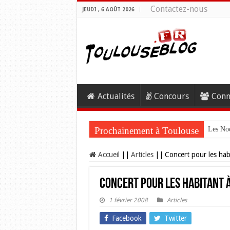
Contactez-nous
JEUDI , 6 AOÛT 2026
Actualités
Concours
Conn
Prochainement à Toulouse
Les Noc
Accueil
||
Articles
||
Concert pour les habi
Concert pour les habitant à
1 février 2008
Articles
Facebook
Twitter