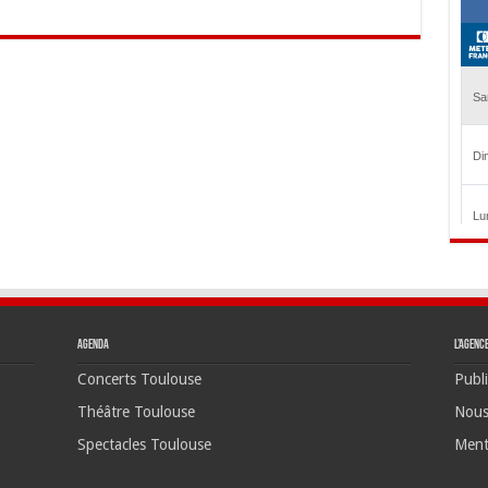
Agenda
L’agenc
Concerts Toulouse
Publi
Théâtre Toulouse
Nous
Spectacles Toulouse
Ment