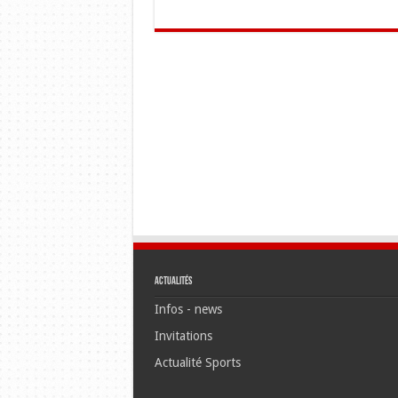
Actualités
Infos - news
Invitations
Actualité Sports