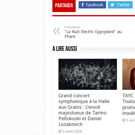
Facebook
Twitter
Partager
Précédent
"La Nuit Electric Gypsyland" au
Phare
A lire aussi
Grand concert
TAYC 
symphonique à la Halle
Toulo
aux Grains : L’envol
prome
majestueux de Tarmo
inoubl
Peltokoski et Daniel
5 ao
Lozakovich
5 août 2026