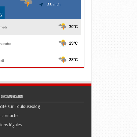
e de communication
cité sur Toulouseblog
 contacter
ions légales