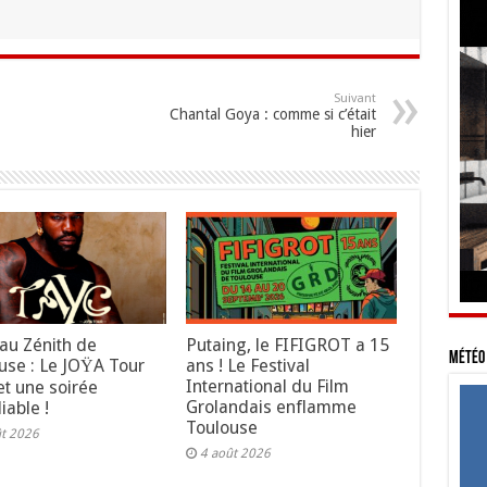
Suivant
Chantal Goya : comme si c’était
hier
au Zénith de
Putaing, le FIFIGROT a 15
Météo 
use : Le JOŸA Tour
ans ! Le Festival
International du Film
t une soirée
Grolandais enflamme
iable !
Toulouse
ût 2026
4 août 2026